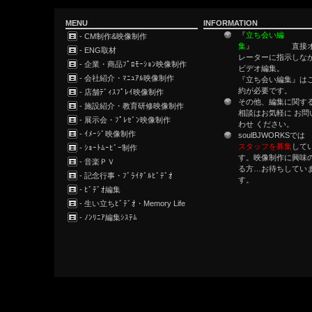
MENU
INFORMATION
『
立ち会い編
- CM制作&映像制作
集
』 直接オ
- ENG取材
レーターに指示しな
- 企業・商品ﾌﾟﾛﾓｰｼｮﾝ映像制作
ビデオ編集
- 会社紹介・ﾏﾆｭｱﾙ映像制作
『立ち会い編集』は
約が必要です。
- 店舗ﾃﾞｨｽﾌﾟﾚｲ映像制作
その他、編集に関す
- 施設紹介・教育研修映像制作
相談はお気軽に お問
- 展示会・ﾌﾟﾚｾﾞﾝ映像制作
わせ ください。
- ｲﾒｰｼﾞ映像制作
soulBJWORK
スタッフを募集
して
- ｼｮｰﾄﾑｰﾋﾞｰ制作
す。映像制作に興味
- 音楽ＰＶ
る方…お待ちしてい
- 記念行事・ﾌﾞﾗｲﾀﾞﾙﾋﾞﾃﾞｵ
す。
- ﾋﾞﾃﾞｵ編集
- 生い立ちﾋﾞﾃﾞｵ・Memory Life
- ﾉﾝﾘﾆｱ編集ｼｽﾃﾑ